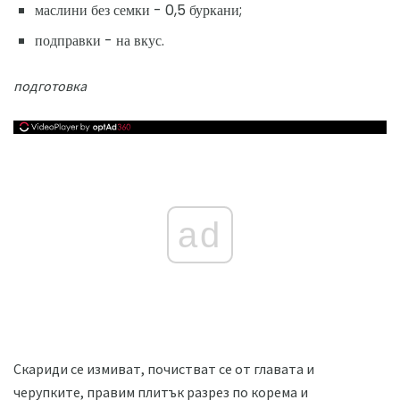
маслини без семки - 0,5 буркани;
подправки - на вкус.
подготовка
ad
Скариди се измиват, почистват се от главата и
черупките, правим плитък разрез по корема и