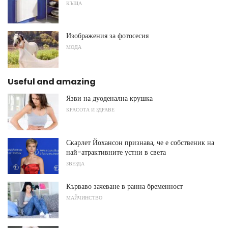
КЪЩА
Изображения за фотосесия
МОДА
Useful and amazing
Язви на дуоденална крушка
КРАСОТА И ЗДРАВЕ
Скарлет Йохансон признава, че е собственик на
най-атрактивните устни в света
ЗВЕЗДА
Кърваво зачеване в ранна бременност
МАЙЧИНСТВО