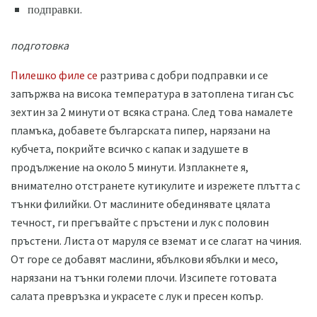
подправки.
подготовка
Пилешко филе се
разтрива с добри подправки и се
запържва на висока температура в затоплена тиган със
зехтин за 2 минути от всяка страна. След това намалете
пламъка, добавете българската пипер, нарязани на
кубчета, покрийте всичко с капак и задушете в
продължение на около 5 минути. Изплакнете я,
внимателно отстранете кутикулите и изрежете плътта с
тънки филийки. От маслините обединявате цялата
течност, ги прегъвайте с пръстени и лук с половин
пръстени. Листа от маруля се вземат и се слагат на чиния.
От горе се добавят маслини, ябълкови ябълки и месо,
нарязани на тънки големи плочи. Изсипете готовата
салата превръзка и украсете с лук и пресен копър.