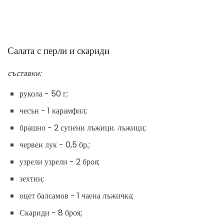
Салата с перли и скариди
съставки:
рукола - 50 г;
чесън - 1 карамфил;
брашно - 2 супени лъжици. лъжици;
червен лук - 0,5 бр.;
узрели узрели - 2 броя;
зехтин;
оцет балсамов - 1 чаена лъжичка;
Скариди - 8 броя;