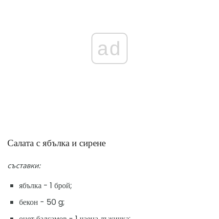
ad
Салата с ябълка и сирене
съставки:
ябълка - 1 брой;
бекон - 50 g;
оцет балсамов - 1 чаена лъжичка;