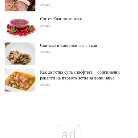
ХРАНА
Сос от Калина до месо
ХРАНА
Свинско в сметанов сос с гъби
ХРАНА
Как да готвя супа с кюфтета - оригинални
рецепти на първото ястие за всеки вкус!
ХРАНА
ad