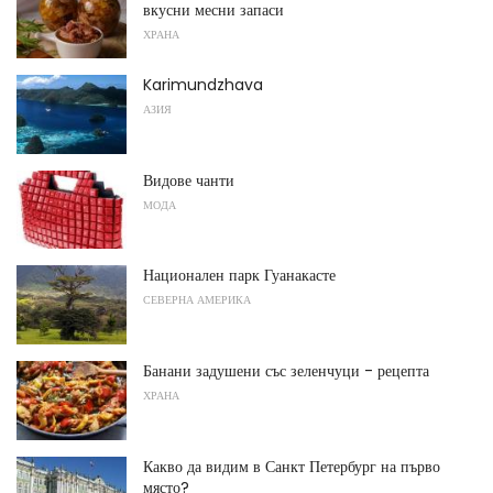
вкусни месни запаси
ХРАНА
Karimundzhava
АЗИЯ
Видове чанти
МОДА
Национален парк Гуанакасте
СЕВЕРНА АМЕРИКА
Банани задушени със зеленчуци - рецепта
ХРАНА
Какво да видим в Санкт Петербург на първо
място?