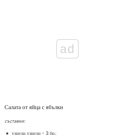
ad
Салата от яйца с ябълки
съставки:
узрели узрели - 3 бр.;