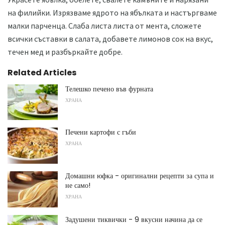
на филийки. Изрязваме ядрото на ябълката и настъргваме
малки парченца. Слаба листа листа от мента, сложете
всички съставки в салата, добавете лимонов сок на вкус,
течен мед и разбъркайте добре.
Related Articles
Телешко печено във фурната
ХРАНА
Печени картофи с гъби
ХРАНА
Домашни юфка - оригинални рецепти за супа и
не само!
ХРАНА
Задушени тиквички - 9 вкусни начина да се