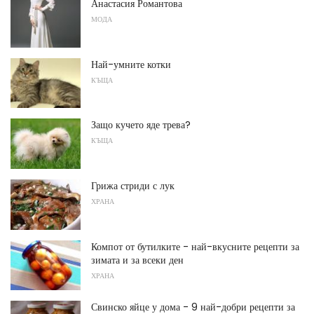
Анастасия Романтова
МОДА
Най-умните котки
КЪЩА
Защо кучето яде трева?
КЪЩА
Грижа стриди с лук
ХРАНА
Компот от бутилките - най-вкусните рецепти за
зимата и за всеки ден
ХРАНА
Свинско яйце у ​​дома - 9 най-добри рецепти за