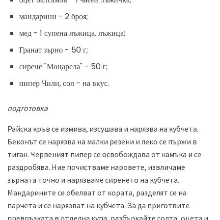
мандарини - 2 броя;
мед - 1 супена лъжица. лъжица;
Гранат зърно - 50 г;
сирене "Моцарела" - 50 г;
пипер Чили, сол - на вкус.
подготовка
Райска кръв се измива, изсушава и нарязва на кубчета.
Беконът се нарязва на малки резени и леко се пържи в
тиган. Червеният пипер се освобождава от камъка и се
раздробява. Ние почистваме наровете, извличаме
зърната точно и нарязваме сиренето на кубчета.
Мандарините се обелват от кората, разделят се на
парчета и се нарязват на кубчета. За да приготвите
превръзката в отделна купа, разбъркайте солта, оцета и