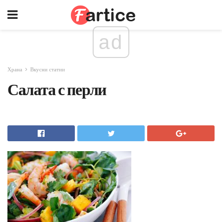
ad
Храна
Вкусни статии
Салата с перли