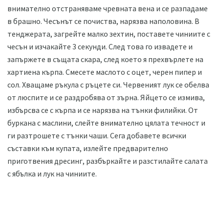
внимателно отстраняваме чревната вена и се разпадаме
в брашно. Чесънът се почиства, нарязва наполовина. В
тенджерата, загрейте малко зехтин, поставете чиниите с
чесън и изчакайте 3 секунди. След това го извадете и
запържете в същата скара, след което я прехвърлете на
хартиена кърпа. Смесете маслото с оцет, черен пипер и
сол. Хващаме ръкула с ръцете си. Червеният лук се обелва
от люспите и се раздробява от зърна. Яйцето се измива,
избърсва се с кърпа и се нарязва на тънки филийки. От
буркана с маслини, слейте внимателно цялата течност и
ги разтрошете с тънки чаши. Сега добавете всички
съставки към купата, излейте предварително
приготвения дресинг, разбъркайте и разстилайте салата
с ябълка и лук на чиниите.