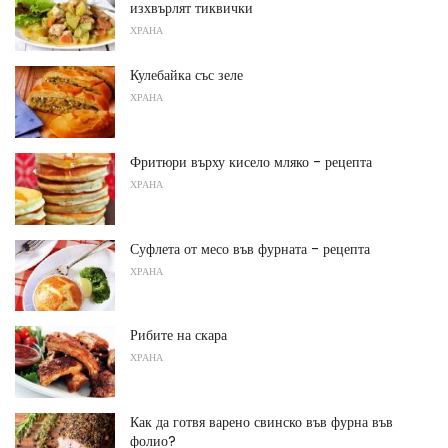
изхвърлят тиквички
ХРАНА
Кулебайка със зеле
ХРАНА
Фритюри върху кисело мляко - рецепта
ХРАНА
Суфлета от месо във фурната - рецепта
ХРАНА
Рибите на скара
ХРАНА
Как да готвя варено свинско във фурна във
фолио?