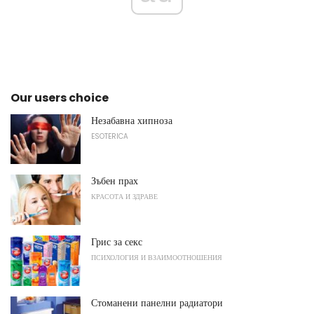
Our users choice
Незабавна хипноза
ESOTERICA
Зъбен прах
КРАСОТА И ЗДРАВЕ
Грис за секс
ПСИХОЛОГИЯ И ВЗАИМООТНОШЕНИЯ
Стоманени панелни радиатори