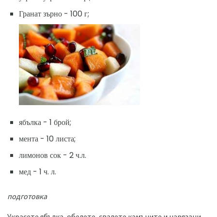
Гранат зърно - 100 г;
ябълка - 1 брой;
мента - 10 листа;
лимонов сок - 2 ч.л.
мед - 1 ч. л.
подготовка
Украсете ябълка, обелете, свалете камъните и нарязани