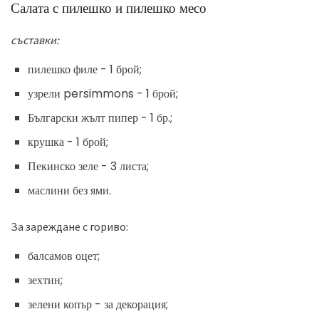
Салата с пилешко и пилешко месо
съставки:
пилешко филе - 1 брой;
узрели persimmons - 1 брой;
Български жълт пипер - 1 бр.;
крушка - 1 брой;
Пекинско зеле - 3 листа;
маслини без ями.
За зареждане с гориво:
балсамов оцет;
зехтин;
зелени копър - за декорация;