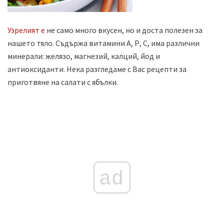
Узрелият е
не само много вкусен, но и доста полезен за
нашето тяло. Съдържа витамини А, Р, С, има различни
минерали: желязо, магнезий, калций, йод и
антиоксиданти. Нека разгледаме с Вас рецепти за
приготвяне на салати с ябълки.
ad