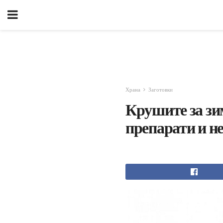
Храна
Заготовки
Крушите за зи
препарати и не