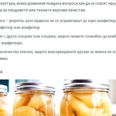
ултура, всяка домакиня повдига въпроса как да се спасят круш
а на плодовете или техните вкусови качества.
та - рецепти, като правило не се ограничават до едно конфитюр
онфитюр или конфитюр.
е с други плодове или плодове, защото можете спокойно да комб
и конфитюри.
оличество пектин, защото консервираните круши за зимата не и
авки.
та