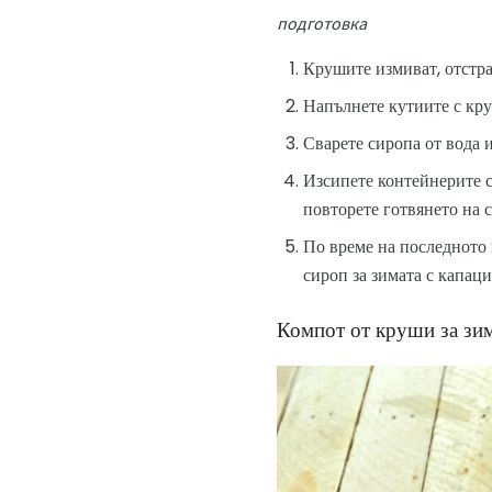
подготовка
Крушите измиват, отстр
Напълнете кутиите с круш
Сварете сиропа от вода и
Изсипете контейнерите с
повторете готвянето на 
По време на последното 
сироп за зимата с капаци
Компот от круши за зим