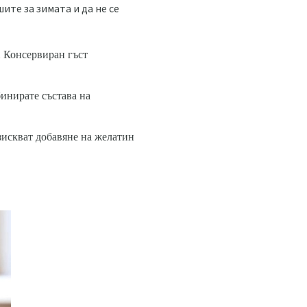
ите за зимата и да не се
. Консервиран гъст
инирате състава на
зискват добавяне на желатин