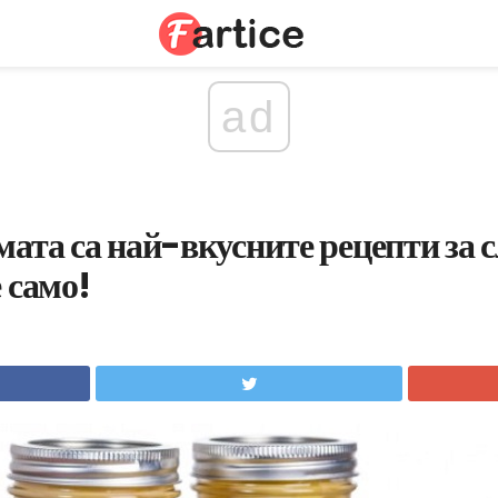
ad
мата са най-вкусните рецепти за 
 само!