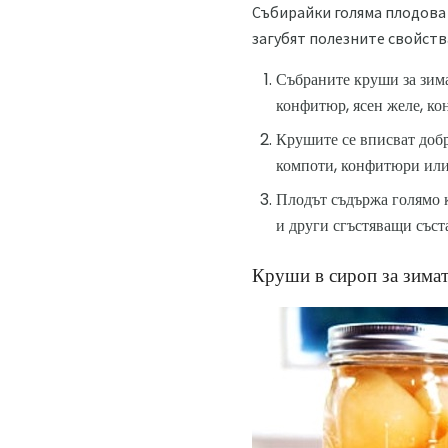
Събирайки голяма плодова к
загубят полезните свойств
Събраните круши за зима
конфитюр, ясен желе, к
Крушите се вписват добр
компоти, конфитюри ил
Плодът съдържа голямо к
и други сгъстяващи съст
Круши в сироп за зима