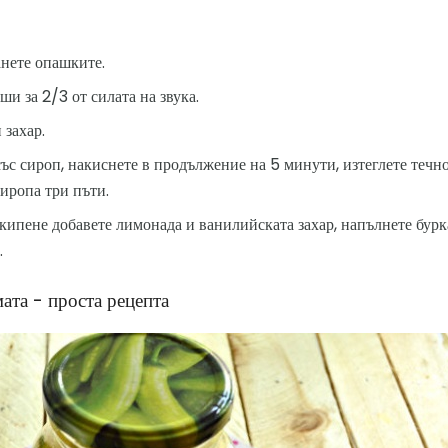
анете опашките.
и за 2/3 от силата на звука.
 захар.
ъс сироп, накиснете в продължение на 5 минути, изтеглете течно
сиропа три пъти.
кипене добавете лимонада и ванилийската захар, напълнете бурк
.
ата - проста рецепта