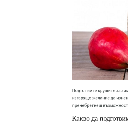
Подгответе крушите за зим
изгарящо желание да изнен
пренебрегнеш възможността
Какво да подготви