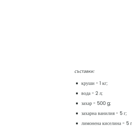
съставки:
круши - 1 кг;
вода - 2 л;
захар - 500 g;
захарна ванилия - 5 г;
лимонена киселина - 5 г