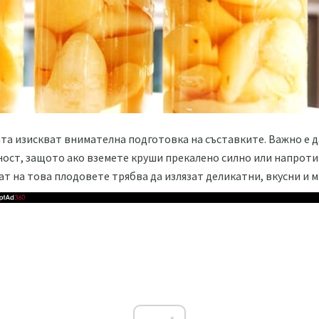
та изискват внимателна подготовка на съставките. Важно е д
ност, защото ако вземете круши прекалено силно или напроти
тат на това плодовете трябва да излязат деликатни, вкусни и м