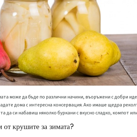
ата може да бъде по различни начини, въоръжени с добри ид
адате дома с интересна консервация. Ако имаше щедра рекол
 да си набавиш няколко буркани с вкусно сладко, компот или
м от крушите за зимата?