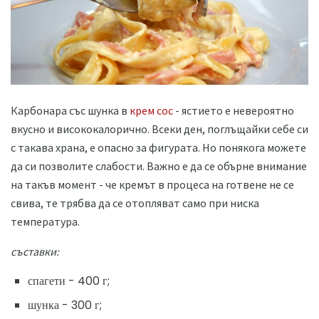
Карбонара със шунка в
крем сос
- ястието е невероятно
вкусно и висококалорично. Всеки ден, поглъщайки себе си
с такава храна, е опасно за фигурата. Но понякога можете
да си позволите слабости. Важно е да се обърне внимание
на такъв момент - че кремът в процеса на готвене не се
свива, те трябва да се отопляват само при ниска
температура.
съставки:
спагети - 400 г;
шунка - 300 г;