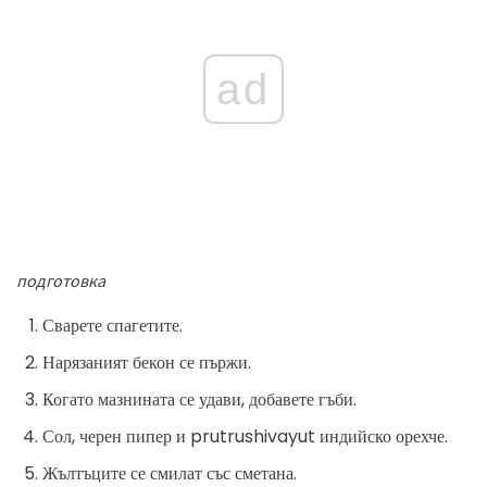
ad
подготовка
Сварете спагетите.
Нарязаният бекон се пържи.
Когато мазнината се удави, добавете гъби.
Сол, черен пипер и prutrushivayut индийско орехче.
Жълтъците се смилат със сметана.