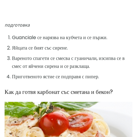
подготовка
Guanciale се нарязва на кубчета и се пържи.
Яйцата се бият със сирене.
Вареното спагети се смесва с гуаничали, изсипва се в
смес от яйчени сирена и се разклаща.
Приготвеното ястие се подправя с пипер.
Как да готвя карбонат със сметана и бекон?