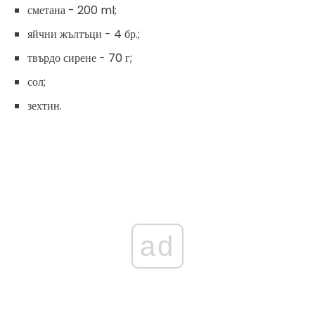
сметана - 200 ml;
яйчни жълтъци - 4 бр.;
твърдо сирене - 70 г;
сол;
зехтин.
ad