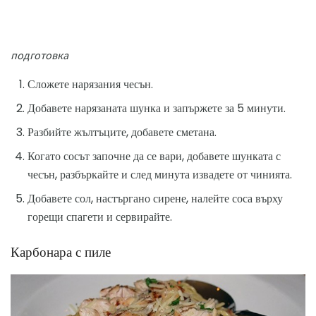
подготовка
Сложете нарязания чесън.
Добавете нарязаната шунка и запържете за 5 минути.
Разбийте жълтъците, добавете сметана.
Когато сосът започне да се вари, добавете шунката с
чесън, разбъркайте и след минута извадете от чинията.
Добавете сол, настъргано сирене, налейте соса върху
горещи спагети и сервирайте.
Карбонара с пиле