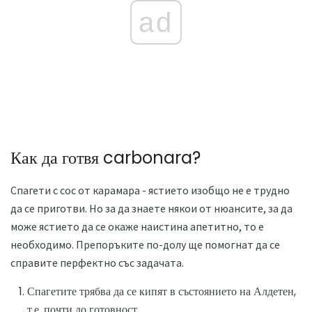
ad
Как да готвя carbonara?
Спагети с сос от карамара - ястието изобщо не е трудно
да се приготви. Но за да знаете някои от нюансите, за да
може ястието да се окаже наистина апетитно, то е
необходимо. Препоръките по-долу ще помогнат да се
справите перфектно със задачата.
Спагетите трябва да се кипят в състоянието на Алдетен,
т.е. почти до готовност.