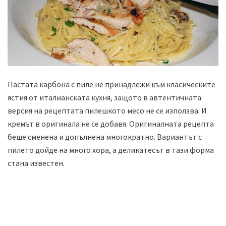
Пастата карбона с пиле не принадлежи към класическите
ястия от италианската кухня, защото в автентичната
версия на рецептата пилешкото месо не се използва. И
кремът в оригинала не се добавя. Оригиналната рецепта
беше сменена и допълнена многократно. Вариантът с
пилето дойде на много хора, а деликатесът в тази форма
стана известен.