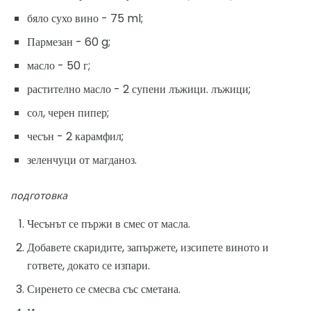
бяло сухо вино - 75 ml;
Пармезан - 60 g;
масло - 50 г;
растително масло - 2 супени лъжици. лъжици;
сол, черен пипер;
чесън - 2 карамфил;
зеленчуци от магданоз.
подготовка
Чесънът се пържи в смес от масла.
Добавете скаридите, запържете, изсипете виното и
гответе, докато се изпари.
Сиренето се смесва със сметана.