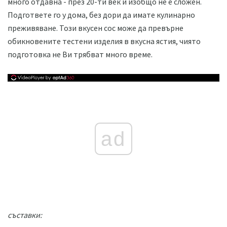
много отдавна - през 20-ти век и изобщо не е сложен.
Подгответе го у дома, без дори да имате кулинарно
преживяване. Този вкусен сос може да превърне
обикновените тестени изделия в вкусна ястия, чиято
подготовка не Ви трябват много време.
ad
съставки: