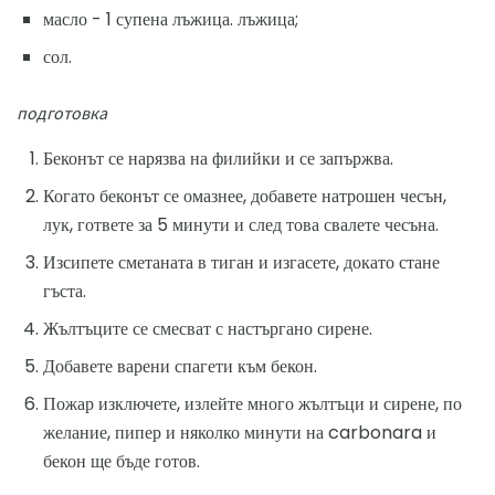
масло - 1 супена лъжица. лъжица;
сол.
подготовка
Беконът се нарязва на филийки и се запържва.
Когато беконът се омазнее, добавете натрошен чесън,
лук, гответе за 5 минути и след това свалете чесъна.
Изсипете сметаната в тиган и изгасете, докато стане
гъста.
Жълтъците се смесват с настъргано сирене.
Добавете варени спагети към бекон.
Пожар изключете, излейте много жълтъци и сирене, по
желание, пипер и няколко минути на carbonara и
бекон ще бъде готов.