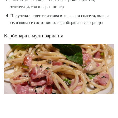
зеленчуци, сол и черен пипер.
Получената смес се излива във варени спагети, омесва
се, излива се сос от вино, се разбърква и се сервира.
Карбонара в мултиварианта