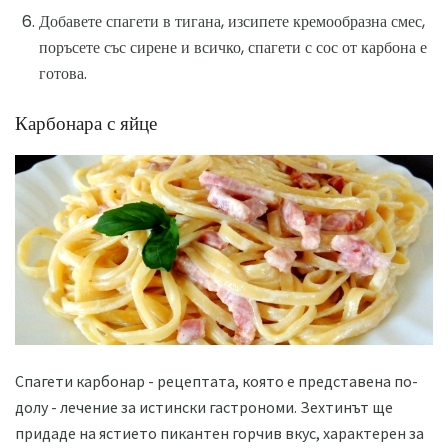
Добавете спагети в тигана, изсипете кремообразна смес,
поръсете със сирене и всичко, спагети с сос от карбона е
готова.
Карбонара с яйце
Спагети карбонар - рецептата, която е представена по-
долу - лечение за истински гастрономи. Зехтинът ще
придаде на ястието пикантен горчив вкус, характерен за