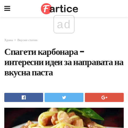
ad
Храна
Вкусни статии
Спагети карбонара -
интересни идеи за направата на
вкусна паста