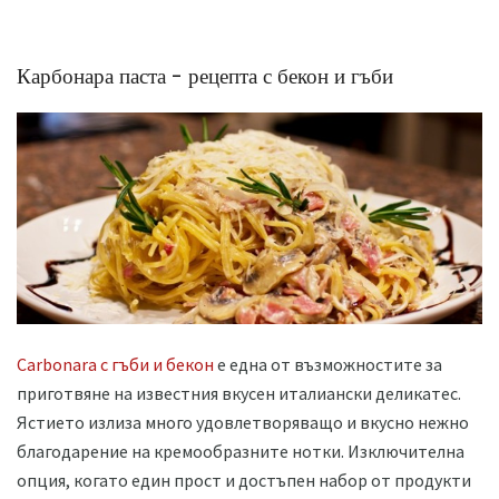
Карбонара паста - рецепта с бекон и гъби
Carbonara с гъби и бекон
е една от възможностите за
приготвяне на известния вкусен италиански деликатес.
Ястието излиза много удовлетворяващо и вкусно нежно
благодарение на кремообразните нотки. Изключителна
опция, когато един прост и достъпен набор от продукти