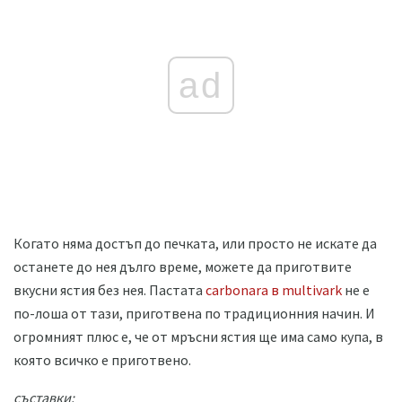
ad
Когато няма достъп до печката, или просто не искате да
останете до нея дълго време, можете да приготвите
вкусни ястия без нея. Пастата
carbonara в multivark
не е
по-лоша от тази, приготвена по традиционния начин. И
огромният плюс е, че от мръсни ястия ще има само купа, в
която всичко е приготвено.
съставки: