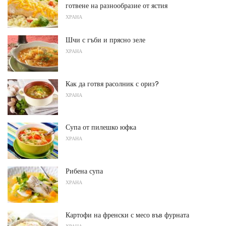
готвене на разнообразие от ястия
ХРАНА
Шчи с гъби и прясно зеле
ХРАНА
Как да готвя расолник с ориз?
ХРАНА
Супа от пилешко юфка
ХРАНА
Рибена супа
ХРАНА
Картофи на френски с месо във фурната