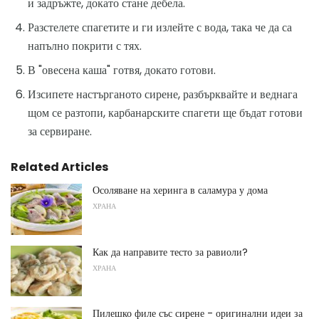
и задръжте, докато стане дебела.
Разстелете спагетите и ги излейте с вода, така че да са
напълно покрити с тях.
В "овесена каша" готвя, докато готови.
Изсипете настърганото сирене, разбърквайте и веднага
щом се разтопи, карбанарските спагети ще бъдат готови
за сервиране.
Related Articles
Осоляване на херинга в саламура у дома
ХРАНА
Как да направите тесто за равиоли?
ХРАНА
Пилешко филе със сирене - оригинални идеи за