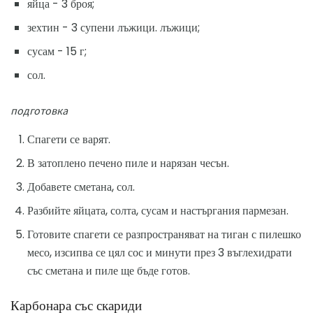
яйца - 3 броя;
зехтин - 3 супени лъжици. лъжици;
сусам - 15 г;
сол.
подготовка
Спагети се варят.
В затоплено печено пиле и нарязан чесън.
Добавете сметана, сол.
Разбийте яйцата, солта, сусам и настъргания пармезан.
Готовите спагети се разпространяват на тиган с пилешко
месо, изсипва се цял сос и минути през 3 въглехидрати
със сметана и пиле ще бъде готов.
Карбонара със скариди