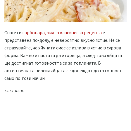
Спагети
карбонара, чиято класическа рецепта
е
представена по-долу, е невероятно вкусно ястие. Не се
страхувайте, че яйчната смес се излива в ястие в сурова
форма. Важно е пастата да е гореща, а след това яйцата
ще достигнат готовността си за топлината. В
автентичната версия яйцата се довеждат до готовност
само по този начин.
съставки: