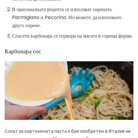
В оригиналната рецепта се използват сирената
Parmigiano и Pecorino. Но можете да използвате
друго сирене.
Спагети карбонара се сервира на масата в гореща форма.
Карбонара сос
Сокът за картонената паста е бил изобретен в Италия не