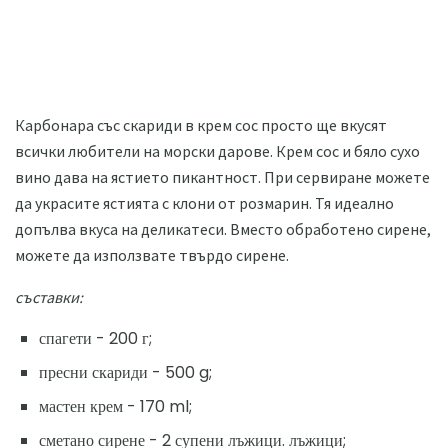
Карбонара със скариди в крем сос просто ще вкусят
всички любители на морски дарове. Крем сос и бяло сухо
вино дава на ястието пикантност. При сервиране можете
да украсите ястията с клони от розмарин. Тя идеално
допълва вкуса на деликатеси. Вместо обработено сирене,
можете да използвате твърдо сирене.
съставки:
спагети - 200 г;
пресни скариди - 500 g;
мастен крем - 170 ml;
сметано сирене - 2 супени лъжици. лъжици;