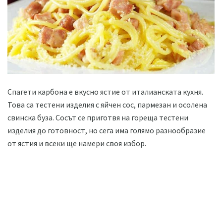
Спагети карбона е вкусно ястие от италианската кухня.
Това са тестени изделия с яйчен сос, пармезан и осолена
свинска буза. Сосът се приготвя на гореща тестени
изделия до готовност, но сега има голямо разнообразие
от ястия и всеки ще намери своя избор.