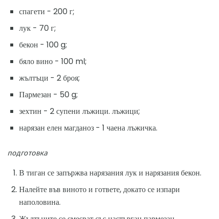
спагети - 200 г;
лук - 70 г;
бекон - 100 g;
бяло вино - 100 ml;
жълтъци - 2 броя;
Пармезан - 50 g;
зехтин - 2 супени лъжици. лъжици;
нарязан елен магданоз - 1 чаена лъжичка.
подготовка
В тиган се запържва нарязания лук и нарязания бекон.
Налейте във виното и гответе, докато се изпари
наполовина.
Жълтъците се смесват със настърган пармезан,