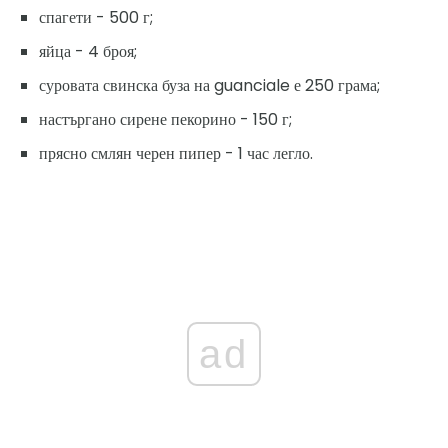
спагети - 500 г;
яйца - 4 броя;
суровата свинска буза на guanciale е 250 грама;
настъргано сирене пекорино - 150 г;
прясно смлян черен пипер - 1 час легло.
ad